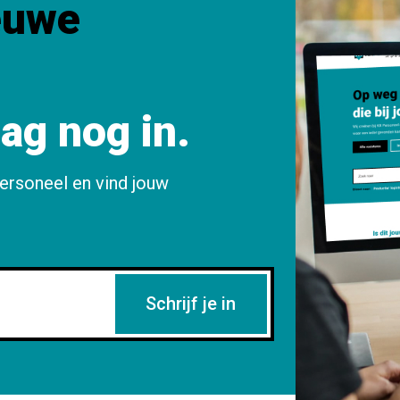
euwe
aag nog in.
ersoneel en vind jouw
Schrijf je in