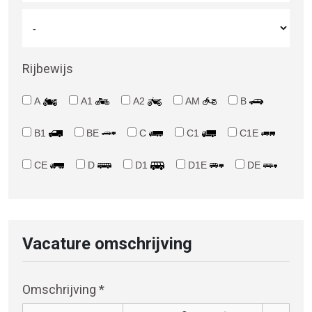
Rijbewijs
A
A1
A2
AM
B
B1
BE
C
C1
C1E
CE
D
D1
D1E
DE
Vacature omschrijving
Omschrijving *