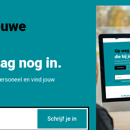
euwe
aag nog in.
ersoneel en vind jouw
Schrijf je in