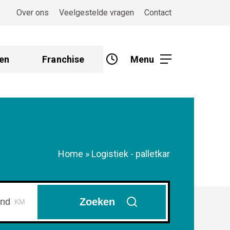
Over ons
Veelgestelde vragen
Contact
en
Franchise
Menu
Home
»
Logistiek - palletkar
Zoeken
KM