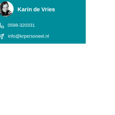
Karin de Vries
0598-320331
info@krpersoneel.nl