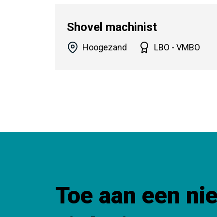
Shovel machinist
Hoogezand
LBO - VMBO
Toe aan een ni