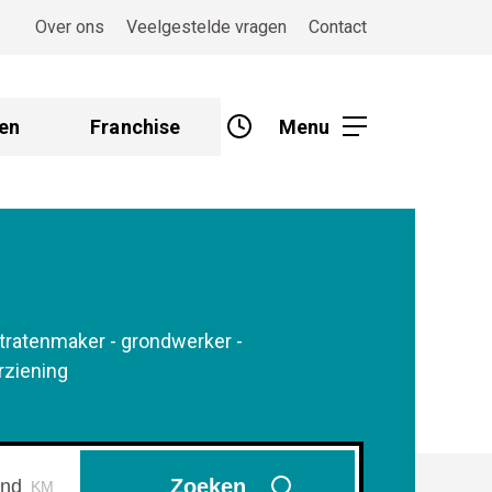
Over ons
Veelgestelde vragen
Contact
en
Franchise
Menu
tratenmaker - grondwerker -
rziening
Zoeken
KM