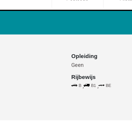
Opleiding
Geen
Rijbewijs
,
,
B
B1
BE