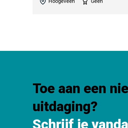
Hoogeveen
Geen
Toe aan een ni
uitdaging?
Schrijf je vand