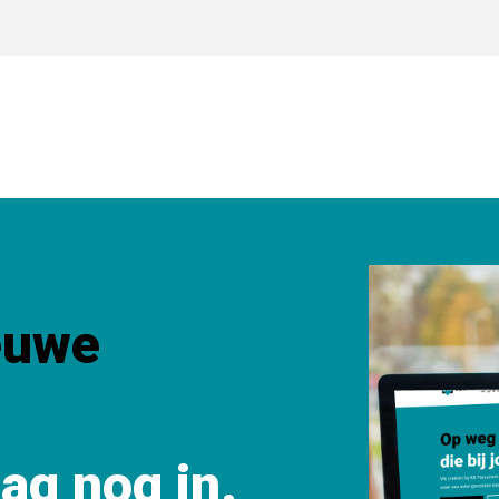
euwe
aag nog in.