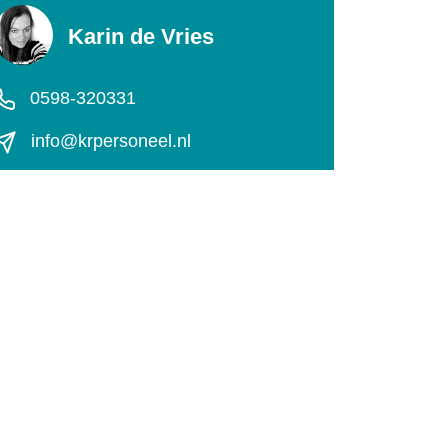
Karin de Vries
0598-320331
info@krpersoneel.nl