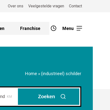
Over ons
Veelgestelde vragen
Contact
en
Franchise
Menu
Home
»
(industrieel) schilder
Zoeken
KM