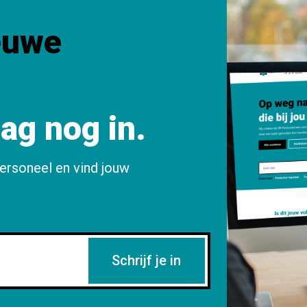
euwe
aag nog in.
ersoneel en vind jouw
Schrijf je in