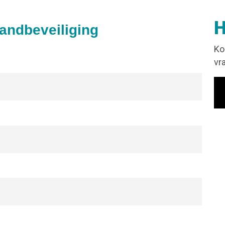
H
randbeveiliging
Ko
vr