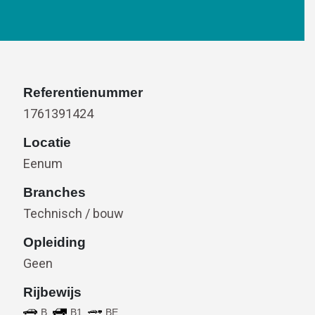
Referentienummer
1761391424
Locatie
Eenum
Branches
Technisch / bouw
Opleiding
Geen
Rijbewijs
,
,
B
B1
BE